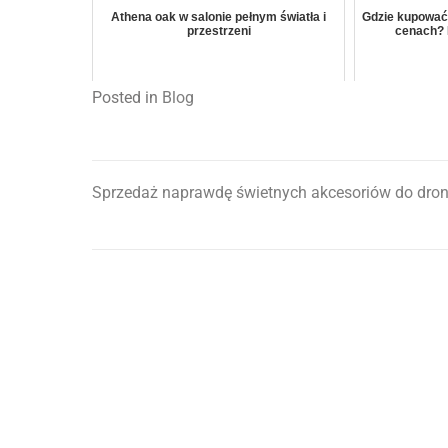
Athena oak w salonie pełnym światła i
Gdzie kupować
przestrzeni
cenach? 
Posted in
Blog
Sprzedaż naprawdę świetnych akcesoriów do dro
Nawigacja
wpisu