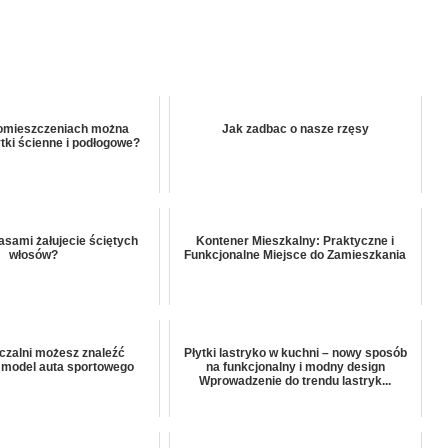
pomieszczeniach można
Jak zadbac o nasze rzęsy
tki ścienne i podłogowe?
asami żałujecie ściętych
Kontener Mieszkalny: Praktyczne i
włosów?
Funkcjonalne Miejsce do Zamieszkania
zalni możesz znaleźć
Płytki lastryko w kuchni – nowy sposób
model auta sportowego
na funkcjonalny i modny design
Wprowadzenie do trendu lastryk...