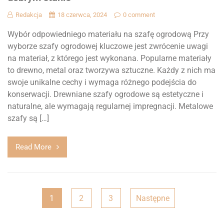
Redakcja
18 czerwca, 2024
0 comment
Wybór odpowiedniego materiału na szafę ogrodową Przy
wyborze szafy ogrodowej kluczowe jest zwrócenie uwagi
na materiał, z którego jest wykonana. Popularne materiały
to drewno, metal oraz tworzywa sztuczne. Każdy z nich ma
swoje unikalne cechy i wymaga różnego podejścia do
konserwacji. Drewniane szafy ogrodowe są estetyczne i
naturalne, ale wymagają regularnej impregnacji. Metalowe
szafy są […]
Read More
Stronicowanie
1
2
3
Następne
wpisów