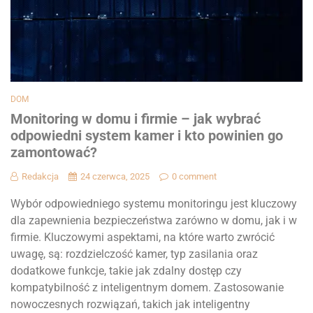
DOM
Monitoring w domu i firmie – jak wybrać
odpowiedni system kamer i kto powinien go
zamontować?
Redakcja
24 czerwca, 2025
0 comment
Wybór odpowiedniego systemu monitoringu jest kluczowy
dla zapewnienia bezpieczeństwa zarówno w domu, jak i w
firmie. Kluczowymi aspektami, na które warto zwrócić
uwagę, są: rozdzielczość kamer, typ zasilania oraz
dodatkowe funkcje, takie jak zdalny dostęp czy
kompatybilność z inteligentnym domem. Zastosowanie
nowoczesnych rozwiązań, takich jak inteligentny