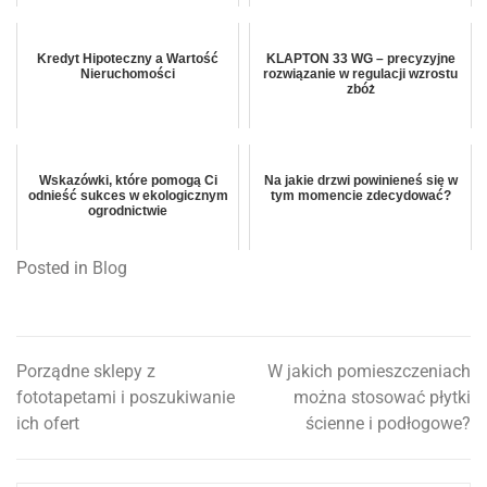
Kredyt Hipoteczny a Wartość
KLAPTON 33 WG – precyzyjne
Nieruchomości
rozwiązanie w regulacji wzrostu
zbóż
Wskazówki, które pomogą Ci
Na jakie drzwi powinieneś się w
odnieść sukces w ekologicznym
tym momencie zdecydować?
ogrodnictwie
Posted in
Blog
Porządne sklepy z
W jakich pomieszczeniach
Nawigacja
fototapetami i poszukiwanie
można stosować płytki
wpisu
ich ofert
ścienne i podłogowe?