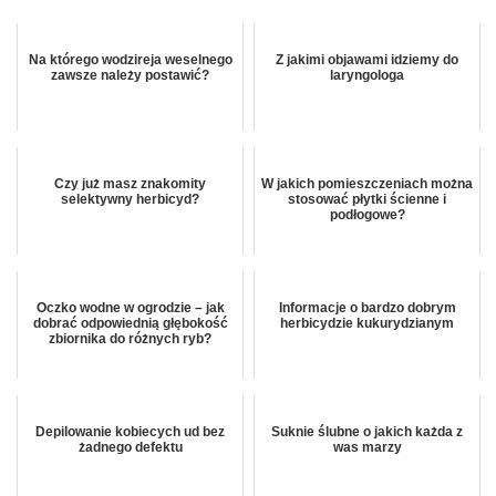
Na którego wodzireja weselnego
Z jakimi objawami idziemy do
zawsze należy postawić?
laryngologa
Czy już masz znakomity
W jakich pomieszczeniach można
selektywny herbicyd?
stosować płytki ścienne i
podłogowe?
Oczko wodne w ogrodzie – jak
Informacje o bardzo dobrym
dobrać odpowiednią głębokość
herbicydzie kukurydzianym
zbiornika do różnych ryb?
Depilowanie kobiecych ud bez
Suknie ślubne o jakich każda z
żadnego defektu
was marzy