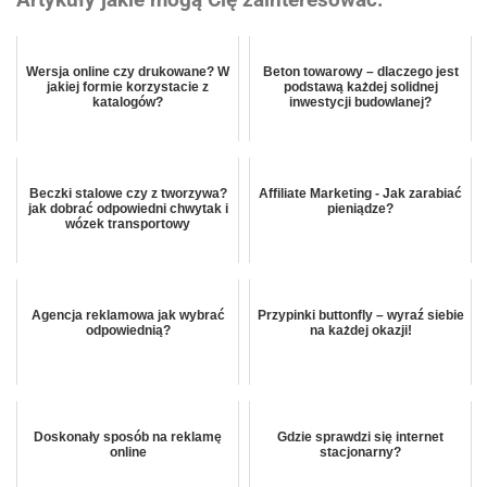
Artykuły jakie mogą Cię zainteresować:
Wersja online czy drukowane? W
Beton towarowy – dlaczego jest
jakiej formie korzystacie z
podstawą każdej solidnej
katalogów?
inwestycji budowlanej?
Beczki stalowe czy z tworzywa?
Affiliate Marketing - Jak zarabiać
jak dobrać odpowiedni chwytak i
pieniądze?
wózek transportowy
Agencja reklamowa jak wybrać
Przypinki buttonfly – wyraź siebie
odpowiednią?
na każdej okazji!
Doskonały sposób na reklamę
Gdzie sprawdzi się internet
online
stacjonarny?