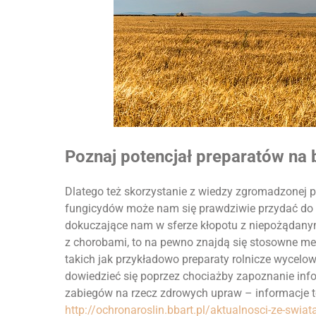
Poznaj potencjał preparatów na 
Dlatego też skorzystanie z wiedzy zgromadzonej p
fungicydów może nam się prawdziwie przydać do 
dokuczające nam w sferze kłopotu z niepożądanym
z chorobami, to na pewno znajdą się stosowne me
takich jak przykładowo preparaty rolnicze wycel
dowiedzieć się poprzez chociażby zapoznanie in
zabiegów na rzecz zdrowych upraw – informacje 
http://ochronaroslin.bbart.pl/aktualnosci-ze-swi