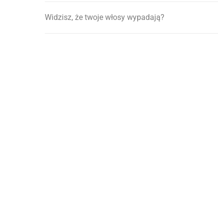
Widzisz, że twoje włosy wypadają?
Nawigacja
wpisu