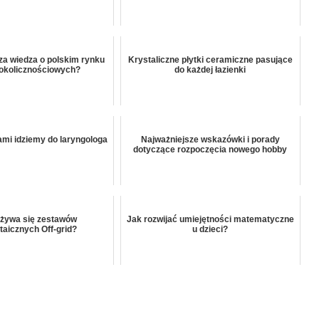
za wiedza o polskim rynku
Krystaliczne płytki ceramiczne pasujące
okolicznościowych?
do każdej łazienki
ami idziemy do laryngologa
Najważniejsze wskazówki i porady
dotyczące rozpoczęcia nowego hobby
używa się zestawów
Jak rozwijać umiejętności matematyczne
taicznych Off-grid?
u dzieci?