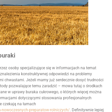
buraki
rzez osoby specjalizujące się w informacjach na temat
znalezienia konstruktywnej odpowiedzi na problemy
i chwastami. Jeżeli mamy już serdecznie dosyć trudności
tody pozwalające temu zaradzić – mowa tutaj o środkach
owane w uprawy buraka cukrowego, o których więcej można
formacjami dotyczącymi stosowania profesjonalnych
te czekają na łamach
ata-nowoczesnych-preparatow-rolniczych/
. Definitywnie lepiej