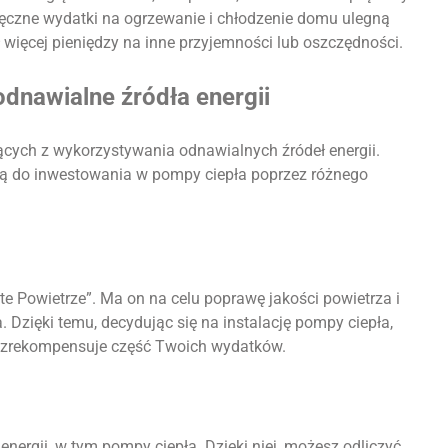
ięczne wydatki na ogrzewanie i chłodzenie domu ulegną
ł więcej pieniędzy na inne przyjemności lub oszczędności.
dnawialne źródła energii
ących z wykorzystywania odnawialnych źródeł energii.
ają do inwestowania w pompy ciepła poprzez różnego
e Powietrze”. Ma on na celu poprawę jakości powietrza i
Dzięki temu, decydując się na instalację pompy ciepła,
e zrekompensuje część Twoich wydatków.
nergii, w tym pompy ciepła. Dzięki niej, możesz odliczyć