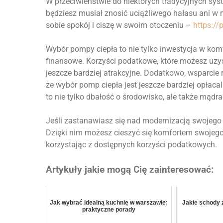
W przeciwieństwie do niektórych tradycyjnych sys
będziesz musiał znosić uciążliwego hałasu ani w n
sobie spokój i ciszę w swoim otoczeniu –
https://
Wybór pompy ciepła to nie tylko inwestycja w ko
finansowe. Korzyści podatkowe, które możesz uzysk
jeszcze bardziej atrakcyjne. Dodatkowo, wsparci
że wybór pomp ciepła jest jeszcze bardziej opłaca
to nie tylko dbałość o środowisko, ale także mądra
Jeśli zastanawiasz się nad modernizacją swojego
Dzięki nim możesz cieszyć się komfortem swojego
korzystając z dostępnych korzyści podatkowych.
Artykuły jakie mogą Cię zainteresować:
Jak wybrać idealną kuchnię w warszawie:
Jakie schody 
praktyczne porady