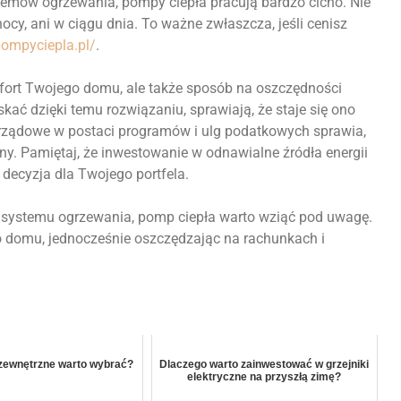
temów ogrzewania, pompy ciepła pracują bardzo cicho. Nie
ocy, ani w ciągu dnia. To ważne zwłaszcza, jeśli cenisz
pompyciepla.pl/
.
mfort Twojego domu, ale także sposób na oszczędności
ać dzięki temu rozwiązaniu, sprawiają, że staje się ono
e rządowe w postaci programów i ulg podatkowych sprawia,
lny. Pamiętaj, że inwestowanie w odnawialne źródła energii
 decyzja dla Twojego portfela.
 systemu ogrzewania, pomp ciepła warto wziąć pod uwagę.
 domu, jednocześnie oszczędzając na rachunkach i
zewnętrzne warto wybrać?
Dlaczego warto zainwestować w grzejniki
elektryczne na przyszłą zimę?