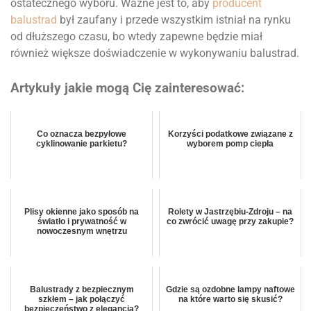
ostatecznego wyboru. Ważne jest to, aby
producent
balustrad
był zaufany i przede wszystkim istniał na rynku
od dłuższego czasu, bo wtedy zapewne będzie miał
również większe doświadczenie w wykonywaniu balustrad.
Artykuły jakie mogą Cię zainteresować:
Co oznacza bezpyłowe
Korzyści podatkowe związane z
cyklinowanie parkietu?
wyborem pomp ciepła
Plisy okienne jako sposób na
Rolety w Jastrzębiu-Zdroju – na
światło i prywatność w
co zwrócić uwagę przy zakupie?
nowoczesnym wnętrzu
Balustrady z bezpiecznym
Gdzie są ozdobne lampy naftowe
szkłem – jak połączyć
na które warto się skusić?
bezpieczeństwo z elegancją?