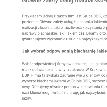
Główne zalety usług blacharsko-
Przykładem jednej z takich firm jest Grupa DBK, k
poziomie. Główne zalety usług blacharsko-lakiern
realizacji zleceń, a także możliwość korzystania
naprawy blacharskie, jak i lakiernicze. Dbamy o to,
gwarantujemy wykonanie usług na najwyższym po
Jak wybrać odpowiednią blacharnię-lakie
Wybór odpowiedniej firmy świadczącej usługi blach
masz doświadczenia w tym zakresie. W Krakowie
DBK. Firma ta zyskała zaufanie wielu klientów, co
wyborze blacharni-lakierni w Grupie DBK, możesz l
ceny. Oferujemy również pomoc w załatwianiu for
nasi klienci mogli wrócić na drogę jak najszybcie
jazdy.