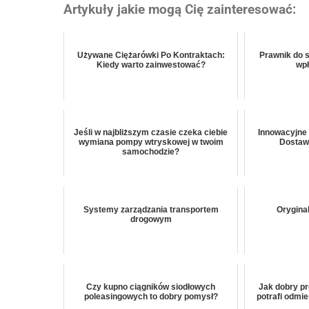
Artykuły jakie mogą Cię zainteresować:
Używane Ciężarówki Po Kontraktach:
Prawnik do 
Kiedy warto zainwestować?
wp
Jeśli w najbliższym czasie czeka ciebie
Innowacyjne
wymiana pompy wtryskowej w twoim
Dostaw
samochodzie?
Systemy zarządzania transportem
Oryginal
drogowym
Czy kupno ciągników siodłowych
Jak dobry p
poleasingowych to dobry pomysł?
potrafi odmi