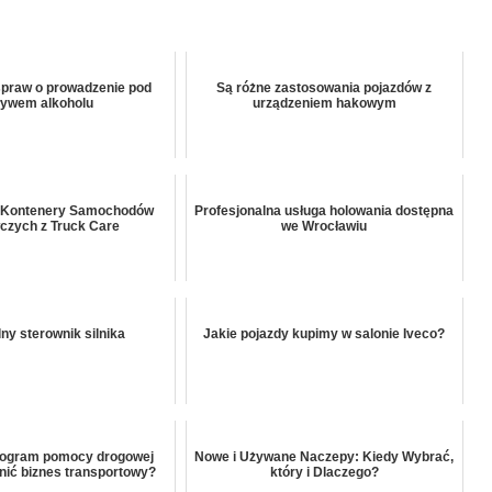
spraw o prowadzenie pod
Są różne zastosowania pojazdów z
ływem alkoholu
urządzeniem hakowym
 Kontenery Samochodów
Profesjonalna usługa holowania dostępna
czych z Truck Care
we Wrocławiu
ny sterownik silnika
Jakie pojazdy kupimy w salonie Iveco?
rogram pomocy drogowej
Nowe i Używane Naczepy: Kiedy Wybrać,
enić biznes transportowy?
który i Dlaczego?