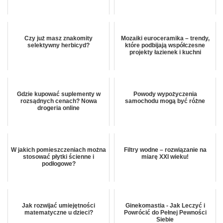
Czy już masz znakomity
Mozaiki euroceramika – trendy,
selektywny herbicyd?
które podbijają współczesne
projekty łazienek i kuchni
Gdzie kupować suplementy w
Powody wypożyczenia
rozsądnych cenach? Nowa
samochodu mogą być różne
drogeria online
W jakich pomieszczeniach można
Filtry wodne – rozwiązanie na
stosować płytki ścienne i
miarę XXI wieku!
podłogowe?
Jak rozwijać umiejętności
Ginekomastia - Jak Leczyć i
matematyczne u dzieci?
Powrócić do Pełnej Pewności
Siebie